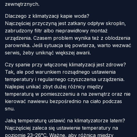
zewnętrznych.
Dlaczego z klimatyzacji kapie woda?
Najczęściej przyczyną jest zatkany odpływ skroplin,
zabrudzony filtr albo nieprawidłowy montaż
urządzenia. Czasem problem wynika też z oblodzenia
parownika. Jeśli sytuacja się powtarza, warto wezwać
serwis, żeby uniknąć większej awarii.
Czy spanie przy włączonej klimatyzacji jest zdrowe?
Tak, ale pod warunkiem rozsądnego ustawienia
temperatury i regularnego czyszczenia urządzenia.
Najlepiej unikać zbyt dużej różnicy między
temperaturą w pomieszczeniu a na zewnątrz oraz nie
kierować nawiewu bezpośrednio na ciało podczas
snu.
Jaką temperaturę ustawić na klimatyzatorze latem?
Najczęściej zaleca się ustawienie temperatury na
poziomie 23–26°C. Ważne, aby różnica między