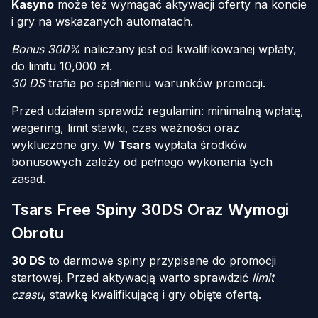
Kasyno
może też wymagać aktywacji oferty na koncie
i gry na wskazanych automatach.
Bonus 300%
naliczany jest od kwalifikowanej wpłaty,
do limitu 10,000 zł.
30 DS
trafia po spełnieniu warunków promocji.
Przed udziałem sprawdź regulamin: minimalną wpłatę,
wagering, limit stawki, czas ważności oraz
wykluczone gry. W
Tsars
wypłata środków
bonusowych zależy od pełnego wykonania tych
zasad.
Tsars Free Spiny 30DS Oraz Wymogi
Obrotu
30 DS
to darmowe spiny przypisane do promocji
startowej. Przed aktywacją warto sprawdzić
limit
czasu
, stawkę kwalifikującą i gry objęte ofertą.