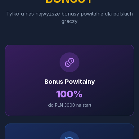
Tylko u nas najwyższe bonusy powitalne dla polskich
graczy
Bonus Powitalny
100%
do PLN 3000 na start