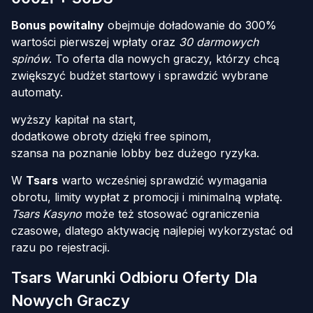
Bonus powitalny
obejmuje doładowanie do 300%
wartości pierwszej wpłaty oraz
30 darmowych
spinów
. To oferta dla nowych graczy, którzy chcą
zwiększyć budżet startowy i sprawdzić wybrane
automaty.
wyższy kapitał na start,
dodatkowe obroty dzięki free spinom,
szansa na poznanie lobby bez dużego ryzyka.
W
Tsars
warto wcześniej sprawdzić wymagania
obrotu, limity wypłat z promocji i minimalną wpłatę.
Tsars Kasyno
może też stosować ograniczenia
czasowe, dlatego aktywację najlepiej wykorzystać od
razu po rejestracji.
Tsars Warunki Odbioru Oferty Dla
Nowych Graczy