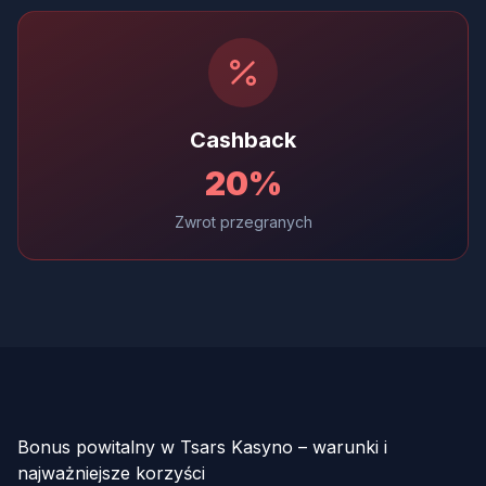
Cashback
20%
Zwrot przegranych
Bonus powitalny w Tsars Kasyno – warunki i
najważniejsze korzyści