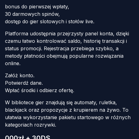
bonus do pierwszej wpłaty,
30 darmowych spinów,
dostęp do gier slotowych i stołów live.
Platforma udostępnia przejrzysty panel konta, dzięki
czemu łatwo kontrolować saldo, historię transakcji i
status promocji. Rejestracja przebiega szybko, a
metody płatności obejmują popularne rozwiązania
online.
Załóż konto.
Potwierdź dane.
Wpłać środki i odbierz ofertę.
W bibliotece gier znajdują się automaty, ruletka,
blackjack oraz propozycje z krupierem na żywo. To
ułatwia wykorzystanie pakietu startowego w różnych
kategoriach rozrywki.
000zł + 30DS