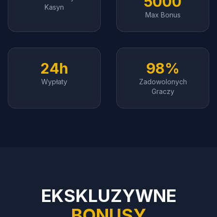
5000
Kasyn
Max Bonus
24h
98%
Wypłaty
Zadowolonych
Graczy
EKSKLUZYWNE
BONUSY